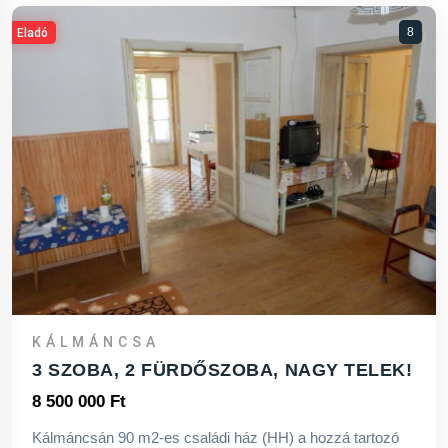
8
Eladó
KÁLMÁNCSA
3 SZOBA, 2 FÜRDŐSZOBA, NAGY TELEK!
8 500 000 Ft
Kálmáncsán 90 m2-es családi ház (HH) a hozzá tartozó