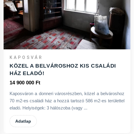
KAPOSVÁR
KÖZEL A BELVÁROSHOZ KIS CSALÁDI
HÁZ ELADÓ!
14 900 000 Ft
Kaposváron a donneri városrészben, közel a belvároshoz
70 m2-es családi ház a hozzá tartozó 586 m2-es területtel
eladó. Helyiségek: 3 hálószoba (vagy ...
Adatlap