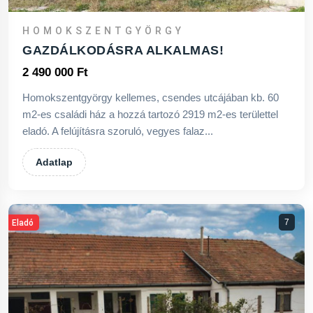
HOMOKSZENTGYÖRGY
GAZDÁLKODÁSRA ALKALMAS!
2 490 000 Ft
Homokszentgyörgy kellemes, csendes utcájában kb. 60
m2-es családi ház a hozzá tartozó 2919 m2-es területtel
eladó. A felújításra szoruló, vegyes falaz...
Adatlap
7
Eladó