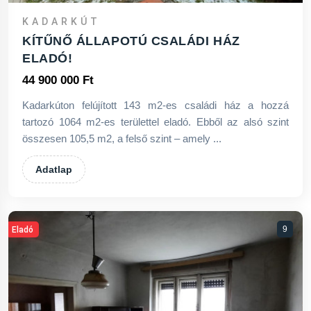
KADARKÚT
KÍTŰNŐ ÁLLAPOTÚ CSALÁDI HÁZ
ELADÓ!
44 900 000 Ft
Kadarkúton felújított 143 m2-es családi ház a hozzá
tartozó 1064 m2-es területtel eladó. Ebből az alsó szint
összesen 105,5 m2, a felső szint – amely ...
Adatlap
9
Eladó