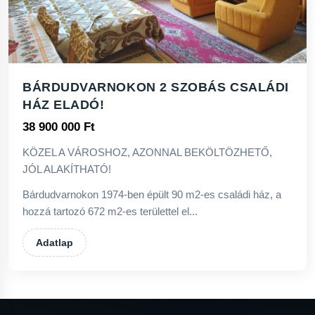
BÁRDUDVARNOKON 2 SZOBÁS CSALÁDI
HÁZ ELADÓ!
38 900 000 Ft
KÖZEL A VÁROSHOZ, AZONNAL BEKÖLTÖZHETŐ,
JÓL ALAKÍTHATÓ!
Bárdudvarnokon 1974-ben épült 90 m2-es családi ház, a
hozzá tartozó 672 m2-es területtel el...
Adatlap