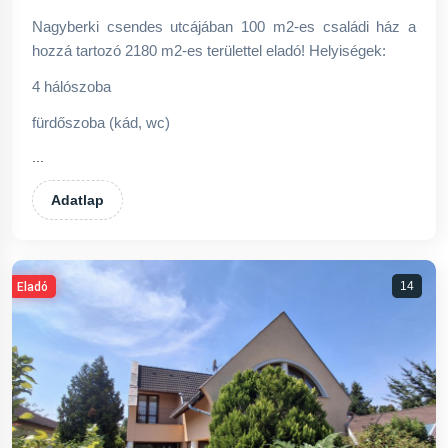
Nagyberki csendes utcájában 100 m2-es családi ház a
hozzá tartozó 2180 m2-es területtel eladó! Helyiségek:
4 hálószoba
fürdőszoba (kád, wc)
...
Adatlap
14
Eladó