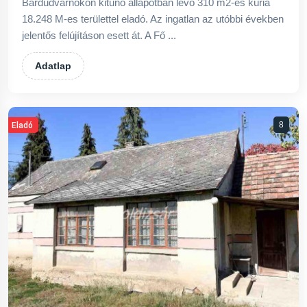
Bárdudvarnokon kitűnő állapotban lévő 310 m2-es kúria
18.248 M-es területtel eladó. Az ingatlan az utóbbi években
jelentős felújításon esett át. A Fő ...
Adatlap
8
Eladó