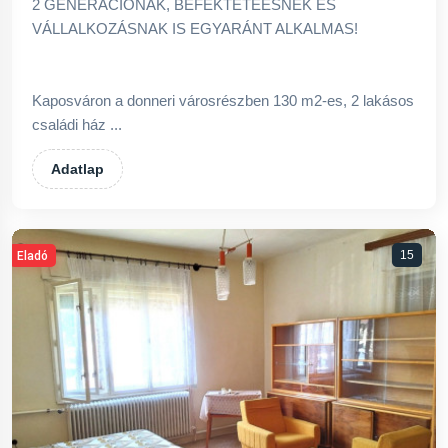
2 GENERÁCIÓNAK, BEFEKTETEÉSNEK ÉS
VÁLLALKOZÁSNAK IS EGYARÁNT ALKALMAS!
Kaposváron a donneri városrészben 130 m2-es, 2 lakásos
családi ház ...
Adatlap
15
Eladó