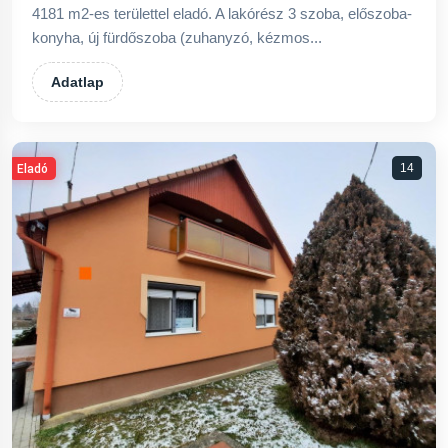
4181 m2-es területtel eladó. A lakórész 3 szoba, előszoba-
konyha, új fürdőszoba (zuhanyzó, kézmos...
Adatlap
14
Eladó